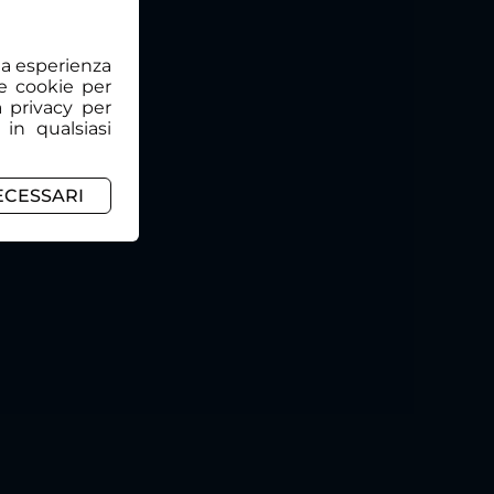
tua esperienza
e cookie per
a privacy per
 in qualsiasi
ECESSARI