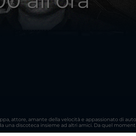
0 all'ora
r Lippa, attore, amante della velocità e appassionato di au
a da una discoteca insieme ad altri amici. Da quel moment