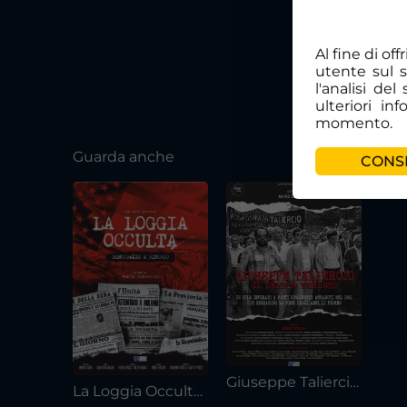
Al fine di of
utente sul 
l'analisi de
ulteriori in
momento.
Guarda anche
CONSE
Giuseppe Taliercio – Il delitto perduto
La Loggia Occulta – Democrazia a rischio